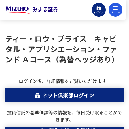
ログイン
メ
株式
投資信託
ティー・ロウ・プライス キャピ
タル・アプリシエーション・ファ
投資信託のお取引をはじめる
ンド Ａコース（為替ヘッジあり）
ファンド検索（国内投資信託）
みずほ証券の投信積立サービス
ログイン後、詳細情報をご覧いただけます。
ネット倶楽部ログイン
外国投資信託
外国投資信託の運用報告書（全体版）
投資信託の基準価額等の情報を、毎日受け取ることがで
きます。
MRF・外貨建MMF