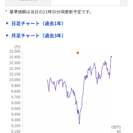
キャンペーン情報
*
基準価額は当日の21時30分頃更新予定です。
新規公開株式（IPO）
日足チャート（過去1年）
公募・売出株式（PO）
月足チャート（過去3年）
国内株式
(円)
10,500
10,400
外国株式
10,300
10,200
個人向け国債の特徴
10,100
10,000
9,900
9,800
サービス
9,700
9,600
9,500
9,400
投資情報・セミナー
9,300
9,200
(億円)
9,100
40