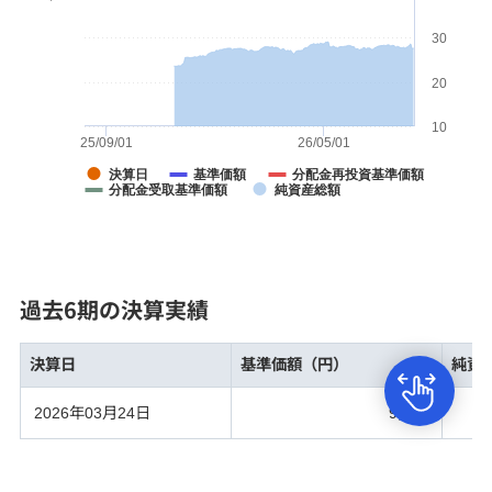
お問い合わせ・お手続き
30
20
店舗案内
10
25/09/01
26/05/01
決算日
基準価額
分配金再投資基準価額
セキュリティ
分配金受取基準価額
純資産総額
ご利用ガイド
過去6期の決算実績
みずほ証券について
決算日
基準価額（円）
純資
2026年03月24日
9,478