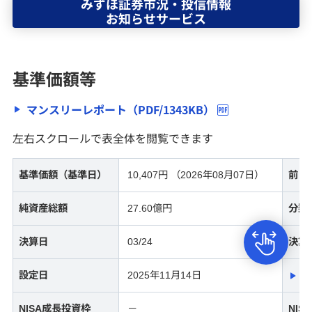
みずほ証券市況・投信情報
お知らせサービス
公社債投資信託
基準価額等
みずほ証券の投資信託トータルリターン通知につい
て
マンスリーレポート（PDF/1343KB）
債券
左右スクロールで表全体を閲覧できます
基準価額（基準日）
10,407円 （2026年08月07日）
前日
ファンドラップ
純資産総額
27.60億円
分類
NISA
決算日
03/24
決算
保険・年金保険
設定日
2025年11月14日
投
NISA成長投資枠
－
NI