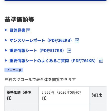
公社債投資信託
基準価額等
みずほ証券の投資信託トータルリターン通知につい
目論見書
て
マンスリーレポート（PDF/362KB）
債券
重要情報シート（PDF/517KB）
重要情報シートのよくあるご質問（PDF/764KB）
ファンドラップ
ノーロード
左右スクロールで表全体を閲覧できます
NISA
基準価額（基準
8,866円 （2026年08月07
前日比
保険・年金保険
日）
日）