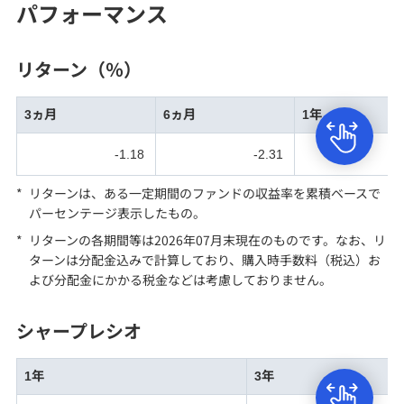
パフォーマンス
リターン（％）
3ヵ月
6ヵ月
1年
-1.18
-2.31
-6
*
リターンは、ある一定期間のファンドの収益率を累積ベースで
パーセンテージ表示したもの。
*
リターンの各期間等
は2026年07月末現在のものです。なお、リ
ターンは分配金込みで計算しており、購入時手数料（税込）お
よび分配金にかかる税金などは考慮しておりません。
シャープレシオ
1年
3年