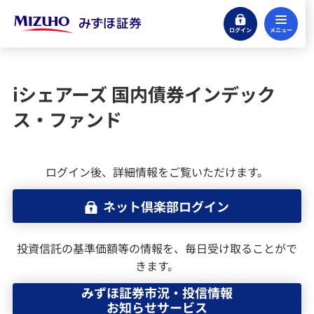
ログイン
メ
株式
投資信託
iシェアーズ 国内債券インデック
ス・ファンド
投資信託のお取引をはじめる
ファンド検索（国内投資信託）
ログイン後、詳細情報をご覧いただけます。
みずほ証券の投信積立サービス
ネット倶楽部ログイン
外国投資信託
投資信託の基準価額等の情報を、毎日受け取ることがで
きます。
外国投資信託の運用報告書（全体版）
みずほ証券市況・投信情報
お知らせサービス
MRF・外貨建MMF