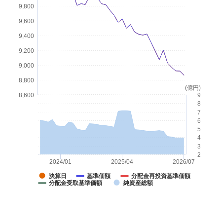
9,800
お問い合わせ・お手続き
9,600
9,400
店舗案内
9,200
9,000
セキュリティ
8,800
(億円)
8,600
9
8
7
ご利用ガイド
6
5
4
3
みずほ証券について
2
2024/01
2025/04
2026/07
決算日
基準価額
分配金再投資基準価額
分配金受取基準価額
純資産総額