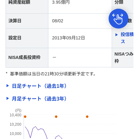
純資産総額
3.95億円
分類
キャンペーン情報
決算日
08/02
決算回数
新規公開株式（IPO）
投信積立
公募・売出株式（PO）
設定日
2013年09月12日
ス
国内株式
NISAつみ
NISA成長投資枠
－
外国株式
枠
*
基準価額は当日の21時30分頃更新予定です。
個人向け国債の特徴
日足チャート（過去1年）
月足チャート（過去3年）
サービス
(円)
10,400
投資情報・セミナー
10,200
10,000