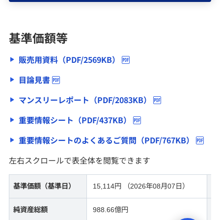
公社債投資信託
基準価額等
みずほ証券の投資信託トータルリターン通知につい
販売用資料（PDF/2569KB）
て
目論見書
債券
マンスリーレポート（PDF/2083KB）
重要情報シート（PDF/437KB）
ファンドラップ
重要情報シートのよくあるご質問（PDF/767KB）
NISA
左右スクロールで表全体を閲覧できます
基準価額（基準日）
15,114円 （2026年08月07日）
前
保険・年金保険
純資産総額
988.66億円
分