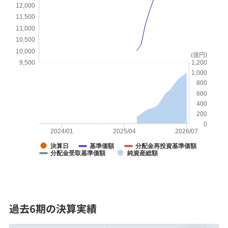
12,000
お問い合わせ・お手続き
11,500
11,000
10,500
店舗案内
10,000
(億円)
9,500
1,200
1,000
セキュリティ
800
600
400
200
ご利用ガイド
0
2024/01
2025/04
2026/07
決算日
基準価額
分配金再投資基準価額
分配金受取基準価額
純資産総額
みずほ証券について
過去6期の決算実績