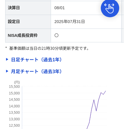
決算日
08/01
決
キャンペーン情報
新規公開株式（IPO）
設定日
2025年07月31日
公募・売出株式（PO）
NISA成長投資枠
〇
N
国内株式
*
基準価額は当日の21時30分頃更新予定です。
外国株式
日足チャート（過去1年）
個人向け国債の特徴
月足チャート（過去3年）
(円)
15,500
15,000
サービス
14,500
14,000
13,500
投資情報・セミナー
13,000
12,500