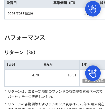
決算日
基準価額（円）
純資
2026年08月03日
14,794
パフォーマンス
リターン（％）
3ヵ月
6ヵ月
1年
4.70
10.31
51
ランキング8位
*
リターンは、ある一定期間のファンドの収益率を累積ベースで
パーセンテージ表示したもの。
*
リターンの各期間等
およびランキング表示
は2026年07月末現在