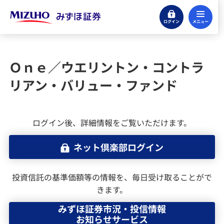
ログイン
メ
株式
投資信託
Ｏｎｅ／ウエリントン・コントラ
リアン・バリュー・ファンド
投資信託のお取引をはじめる
ファンド検索（国内投資信託）
ログイン後、詳細情報をご覧いただけます。
みずほ証券の投信積立サービス
ネット倶楽部ログイン
外国投資信託
投資信託の基準価額等の情報を、毎日受け取ることがで
きます。
外国投資信託の運用報告書（全体版）
みずほ証券市況・投信情報
お知らせサービス
MRF・外貨建MMF