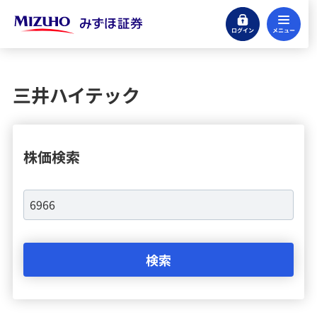
ログイン
メ
株式
国内株式
三井ハイテック
配当金の受取方法について
金融商品取引所一覧と立会時間
株価検索
外国株式
新規公開株式（IPO）
公募・売出株式（PO）
ETF（上場投資信託）