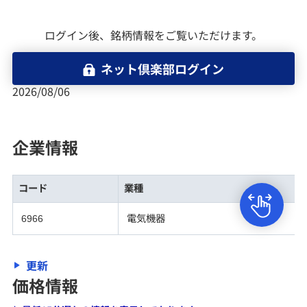
ETN（JDR形式）
ログイン後、銘柄情報をご覧いただけます。
REIT（不動産投資信託）
ネット倶楽部ログイン
2026/08/06
CB（転換社債型新株予約権付社債）
信用取引
企業情報
VWAPギャランティ取引
コード
業種
株券貸借取引
6966
電気機器
株主コミュニティ
更新
価格情報
公開買付け（TOB）