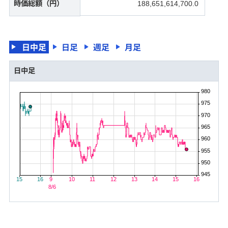
時価総額（円）
188,651,614,700.0
NISA
日中足
日足
週足
月足
保険・年金保険
日中足
キャンペーン情報
980
975
新規公開株式（IPO）
970
965
公募・売出株式（PO）
960
955
国内株式
950
945
外国株式
15
16
9
10
11
12
13
14
15
16
8/6
個人向け国債の特徴