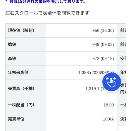
*
最低15分遅れの情報を表示しております。
立会外分売
左右スクロールで表全体を閲覧できます
単元未満株式
現在値（時刻）
956 (15:30)
前日
株主優待情報検索
始値
949 (09:03)
前日
高値
972 (09:13)
安値
人気優待ランキング -総合-
年初来高値
1,358 (2026/06/17)
年初
投資信託
売買
売買高（千株）
1,319.1 (15:30)
円）
債券
一株配当（円）
18.00
一株
ファンドラップ
売買単位
100株
決算